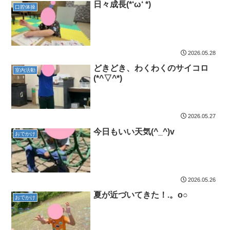
日々成長(*‘ω‘ *)
口腔体操
2026.05.28
どきどき、わくわくのサイコロ
室内活動
(*^▽^*)
2026.05.27
今日もいい天気(^_^)v
おでかけ
2026.05.26
夏が近づいてきた！.。o○
おでかけ